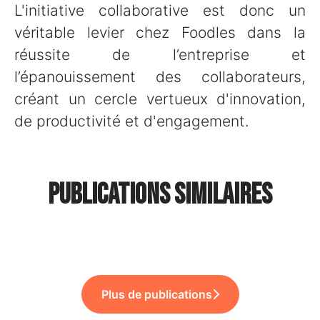
L'initiative collaborative est donc un
véritable levier chez Foodles dans la
réussite de l’entreprise et
l’épanouissement des collaborateurs,
créant un cercle vertueux d'innovation,
de productivité et d'engagement.
🌱 Bingo RSE : un challenge
Publications similaires
🏆 Foodles primé pour son
annuel… et une soirée au
📸 Un nouveau shooting
Onboarding & Offboarding !
Fridge !
Gourmils !
Plus de publications