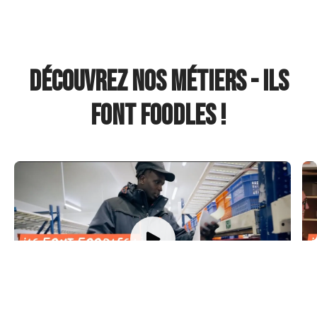
Découvrez nos métiers - Ils
font Foodles !
Ils font Foodles - Ep4
I
Nos préparateurs de commande
N