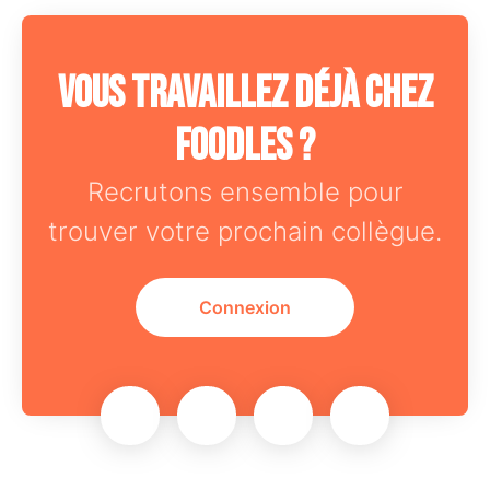
Vous travaillez déjà chez
Foodles ?
Recrutons ensemble pour
trouver votre prochain collègue.
Connexion