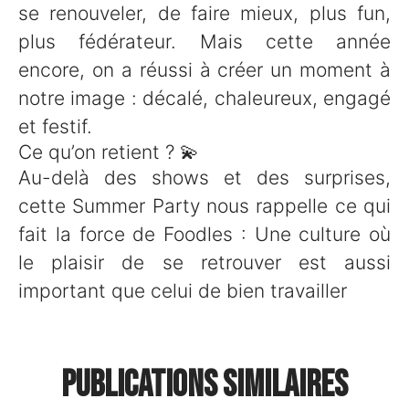
se renouveler, de faire mieux, plus fun,
plus fédérateur. Mais cette année
encore, on a réussi à créer un moment à
notre image : décalé, chaleureux, engagé
et festif.
Ce qu’on retient ? 💫
Au-delà des shows et des surprises,
cette Summer Party nous rappelle ce qui
fait la force de Foodles : Une culture où
le plaisir de se retrouver est aussi
important que celui de bien travailler
🌱 Bingo RSE : un challenge
Publications similaires
🏆 Foodles primé pour son
annuel… et une soirée au
📸 Un nouveau shooting