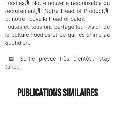
Foodles,🎙️ Notre nouvelle responsable du
recrutement,🎙️ Notre Head of Product,🎙️
Et notre nouvelle Head of Sales.
Toutes et tous ont partagé leur vision de
la culture Foodles et ce qui les anime au
quotidien.
📅 Sortie prévue très bientôt… stay
tuned !
🌱 Bingo RSE : un challenge
Publications similaires
🏆 Foodles primé pour son
annuel… et une soirée au
📸 Un nouveau shooting
Onboarding & Offboarding !
Fridge !
Gourmils !