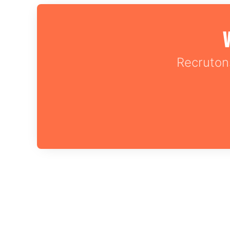
V
Recruton