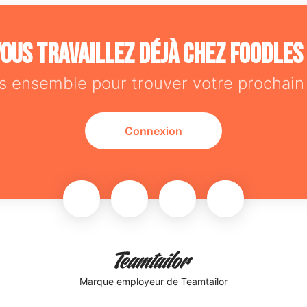
ous travaillez déjà chez Foodles
s ensemble pour trouver votre prochain 
Connexion
Marque employeur
de Teamtailor