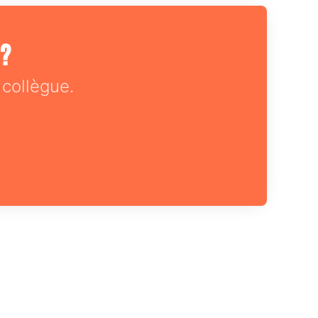
 ?
collègue.