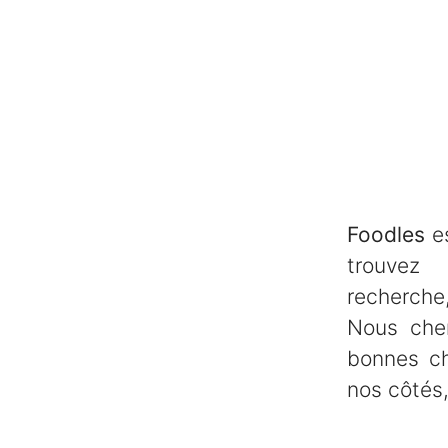
Foodles
es
trouve
recherche,
Nous che
bonnes ch
nos côtés,