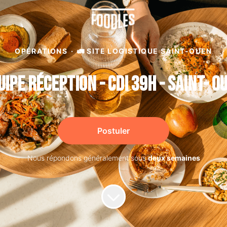
OPÉRATIONS
·
🚛 SITE LOGISTIQUE SAINT-OUEN
uipe réception - CDI 39H - SAINT- OU
Postuler
Nous répondons généralement sous
deux semaines