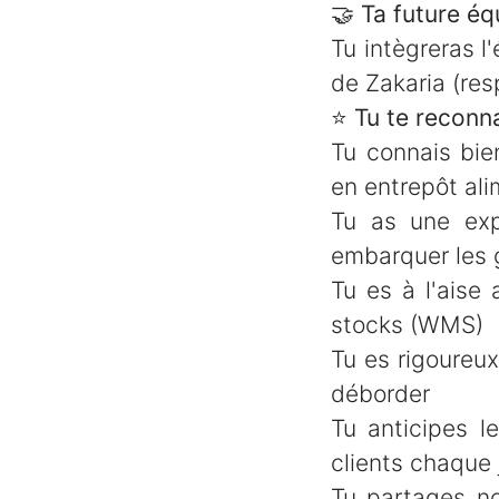
🤝
Ta future éq
Tu intègreras l
de Zakaria (res
⭐
Tu te reconna
Tu connais bie
en entrepôt ali
Tu as une exp
embarquer les 
Tu es à l'aise 
stocks (WMS)
Tu es rigoureux·
déborder
Tu anticipes l
clients chaque 
Tu partages no