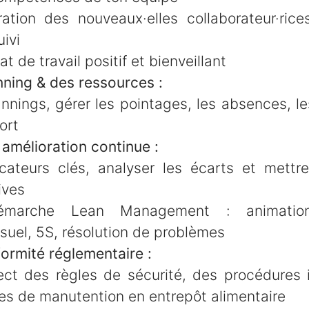
gration des nouveaux·elles collaborateur·ric
uivi
at de travail positif et bienveillant
nning & des ressources :
annings, gérer les pointages, les absences, l
ort
amélioration continue :
dicateurs clés, analyser les écarts et mett
ives
émarche Lean Management : animation 
uel, 5S, résolution de problèmes
ormité réglementaire :
pect des règles de sécurité, des procédures 
es de manutention en entrepôt alimentaire