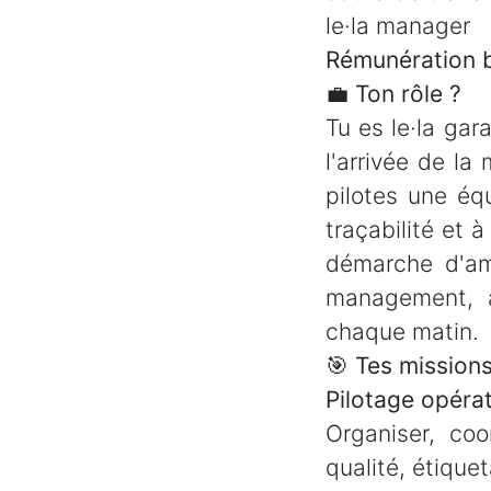
le·la manager
Rémunération b
💼
Ton rôle ?
Tu es le·la ga
l'arrivée de la
pilotes une équ
traçabilité et 
démarche d'amé
management, a
chaque matin.
🎯
Tes missions
Pilotage opérat
Organiser, coo
qualité, étiqu