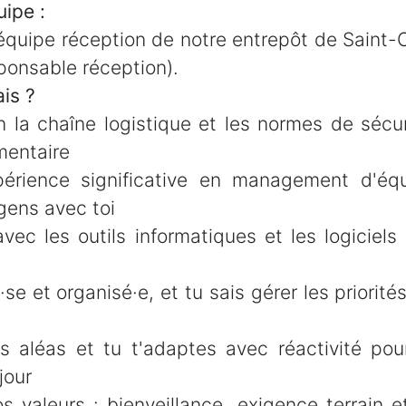
uipe :
'équipe réception de notre entrepôt de Saint
ponsable réception).
is ?
n la chaîne logistique et les normes de sécur
mentaire
érience significative en management d'équ
gens avec toi
avec les outils informatiques et les logiciel
se et organisé·e, et tu sais gérer les priorité
es aléas et tu t'adaptes avec réactivité pour
jour
s valeurs : bienveillance, exigence terrain e