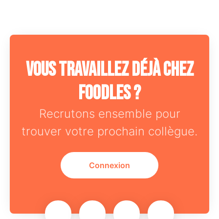
Vous travaillez déjà chez
Foodles ?
Recrutons ensemble pour
trouver votre prochain collègue.
Connexion