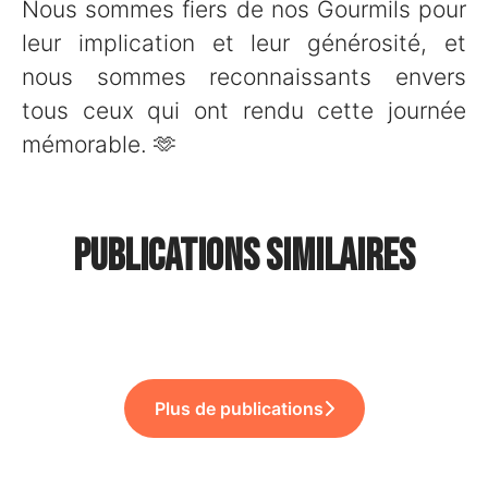
Nous sommes fiers de nos Gourmils pour
leur implication et leur générosité, et
nous sommes reconnaissants envers
tous ceux qui ont rendu cette journée
mémorable. 🫶
🌱 Bingo RSE : un challenge
Publications similaires
🏆 Foodles primé pour son
annuel… et une soirée au
📸 Un nouveau shooting
Onboarding & Offboarding !
Fridge !
Gourmils !
Plus de publications