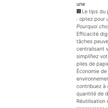
une di
🏢Le tips du 
: optez pour 
Pourquoi choi
Efficacité di
tâches peuve
centralisant
simplifiez vo
piles de papi
Économie de 
environnement
contribuez à 
quantité de 
Réutilisation