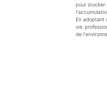
pour stocker 
l'accumulati
En adoptant 
vie professi
de l'environ
🏆 Foodles primé pour son On
🌱 Bingo RSE : un challenge an
📸 Un nouveau shooting Gourm