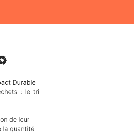
♻️
ct Durable
hets : le tri
on de leur
 la quantité