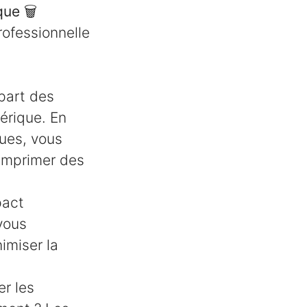
🗑️
rofessionnelle
upart des
érique. En
ues, vous
'imprimer des
pact
 vous
imiser la
er les