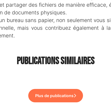
et partager des fichiers de manière efficace, é
on de documents physiques.
un bureau sans papier, non seulement vous sim
onnelle, mais vous contribuez également à la
nement.
Publications similaires
boarding & Offboarding !
nuel… et une soirée au Fridge !
ils !
Plus de publications