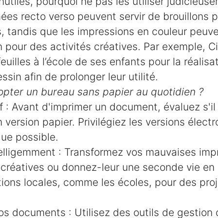
nutiles, pourquoi ne pas les utiliser judicieus
es recto verso peuvent servir de brouillons 
, tandis que les impressions en couleur peuv
n pour des activités créatives. Par exemple, C
feuilles à l’école de ses enfants pour la réalisa
sin afin de prolonger leur utilité.
ter un bureau sans papier au quotidien ?
f : Avant d'imprimer un document, évaluez s'il
 version papier. Privilégiez les versions élect
ue possible.
ntelligemment : Transformez vos mauvaises imp
créatives ou donnez-leur une seconde vie en l
ions locales, comme les écoles, pour des pro
os documents : Utilisez des outils de gestio