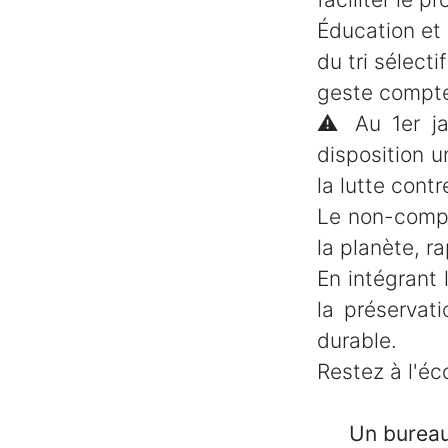
Éducation et 
du tri sélect
geste compte
⚠️ Au 1er ja
disposition 
la lutte contr
Le non-compo
la planète, r
En intégrant 
la préservat
durable.
Restez à l'éc
Un bureau sa