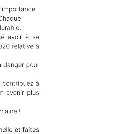
 l'importance
. Chaque
urable.
sé avoir à sa
20 relative à
n danger pour
s contribuez à
n avenir plus
emaine !
lle et faites