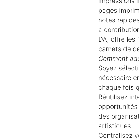
impressions i
pages imprimé
notes rapides
à contributio
DA, offre les 
carnets de des
Comment adop
Soyez sélecti
nécessaire en
chaque fois q
Réutilisez i
opportunités 
des organisat
artistiques.
Centralisez v