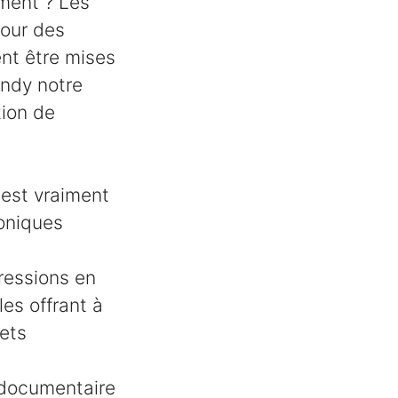
ement ? Les
pour des
ent être mises
indy notre
tion de
 est vraiment
roniques
ressions en
es offrant à
jets
n documentaire