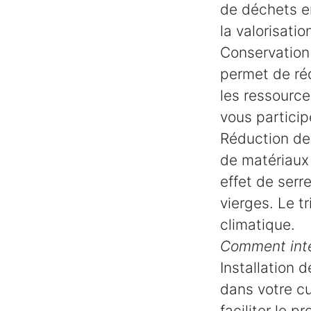
de déchets en
la valorisati
Conservation 
permet de ré
les ressources
vous particip
Réduction de 
de matériaux
effet de serr
vierges. Le t
climatique.
Comment intég
Installation d
dans votre cu
faciliter le p