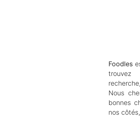
Foodles
es
trouve
recherche,
Nous che
bonnes ch
nos côtés,