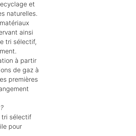
recyclage et
es naturelles.
 matériaux
rvant ainsi
tri sélectif,
ement.
tion à partir
ions de gaz à
res premières
 changement
 ?
tri sélectif
ile pour