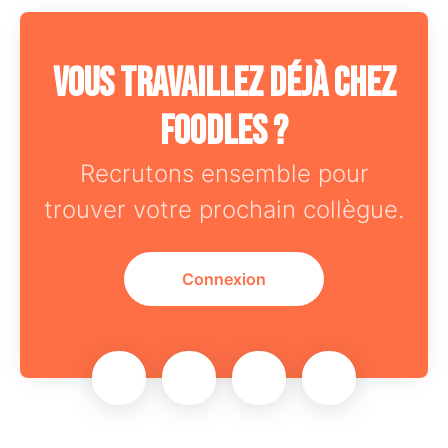
Vous travaillez déjà chez
Foodles ?
Recrutons ensemble pour
trouver votre prochain collègue.
Connexion