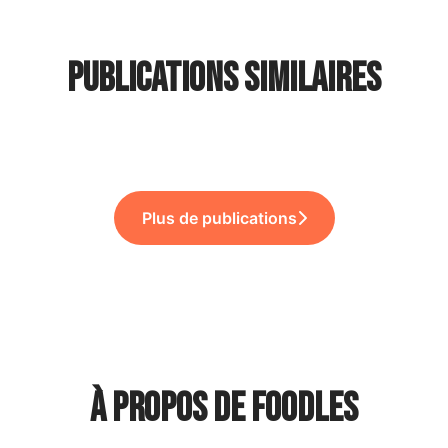
🌱 Bingo RSE : un challenge
Publications similaires
🏆 Foodles primé pour son
annuel… et une soirée au
📸 Un nouveau shooting
Onboarding & Offboarding !
Fridge !
Gourmils !
Plus de publications
À propos de Foodles