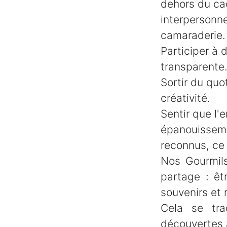
dehors du cad
interpersonn
camaraderie.
Participer à
transparente.
Sortir du quo
créativité.
Sentir que l'
épanouissemen
reconnus, ce 
Nos Gourmil
partage : êt
souvenirs et r
Cela se tra
découvertes a