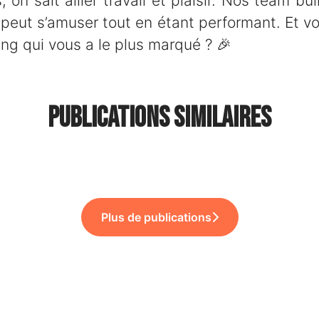
 on sait allier travail et plaisir. Nos team bui
peut s’amuser tout en étant performant. Et vo
ing qui vous a le plus marqué ? 🎉
Publications similaires
boarding & Offboarding !
nuel… et une soirée au Fridge !
ils !
Plus de publications