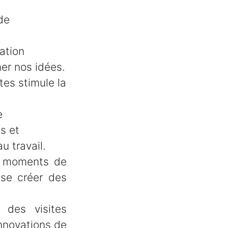
de
ation
mer nos idées.
tes stimule la
e
s et
u travail.
s moments de
 se créer des
 des visites
innovations de