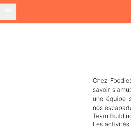
Menu carrière
Chez Foodles
savoir s'amu
une équipe s
nos escapade
Team Building
Les activités