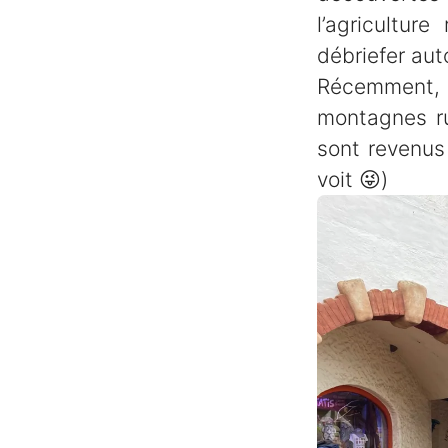
l’agricultur
débriefer aut
Récemment, 
montagnes ru
sont revenus
voit 😜)