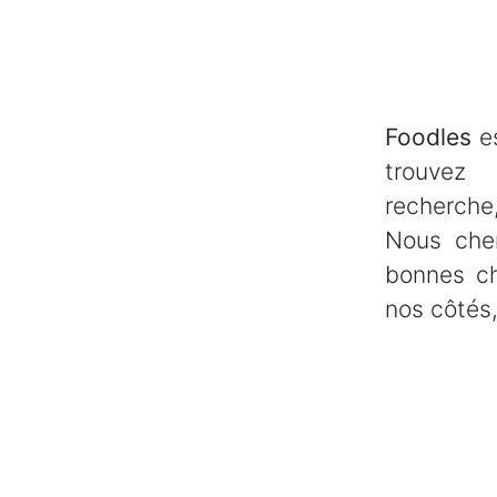
Foodles
es
trouve
recherche,
Nous che
bonnes ch
nos côtés,