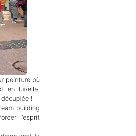
er peinture où
 en lui/elle.
é décuplée !
team building
rcer l’esprit