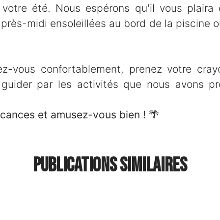
votre été. Nous espérons qu'il vous plaira e
près-midi ensoleillées au bord de la piscine o
llez-vous confortablement, prenez votre cray
 guider par les activités que nous avons p
cances et amusez-vous bien !
🌴
Publications similaires
boarding & Offboarding !
nuel… et une soirée au Fridge !
ils !