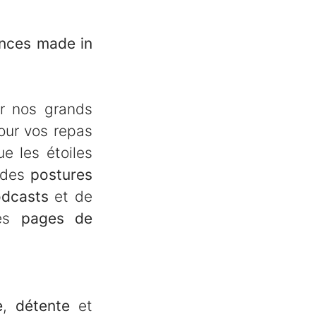
ances made in
r nos grands
ur vos repas
e les étoiles
r des
postures
odcasts
et de
des
pages de
e
,
détente
et