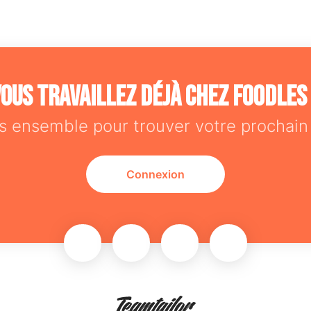
ous travaillez déjà chez Foodles
s ensemble pour trouver votre prochain 
Connexion