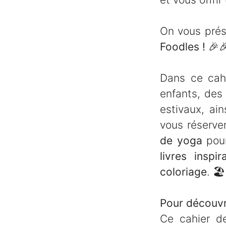
On vous prés
Foodles !
🎉

Dans ce cah
enfants, de
estivaux, ai
vous réserve
de yoga
pour
livres inspir
coloriage
.
🏖️
Pour découvr
Ce cahier d