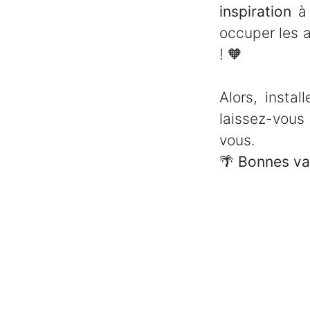
inspiration
à 
occuper les a
!
🧡
Alors, insta
laissez-vous
vous.
🌴
Bonnes va
🏆 Foodles primé pour son On
🌱 Bingo RSE : un challenge an
📸 Un nouveau shooting Gourm