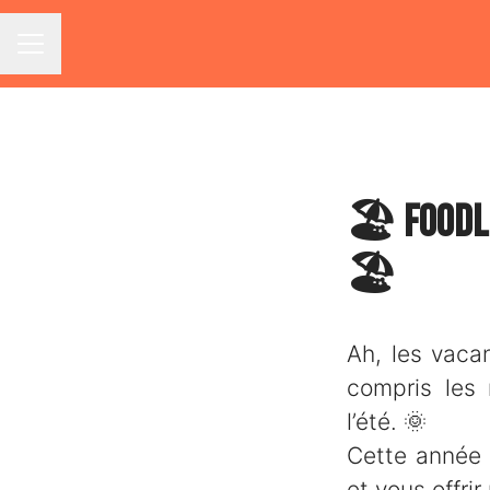
Menu carrière
🏖️ Foodl
🏖️
Ah, les vaca
compris les 
l’été.
🌞
Cette année
et vous offri