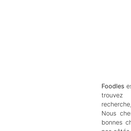
Foodles
es
trouve
recherche,
Nous che
bonnes ch