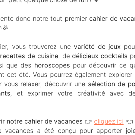
ente donc notre tout premier
cahier de vac

🎉
ier, vous trouverez une
variété de jeux
pou
s
recettes de cuisine
, de
délicieux cocktails
po
nsi que des
horoscopes
pour découvrir ce qu
nt cet été. Vous pourrez également explore
 vous relaxer, découvrir une
sélection de p
ants
, et exprimer votre créativité avec 
ir notre cahier de vacances 👉
cliquez ici
👈
e vacances a été conçu pour apporter
joi