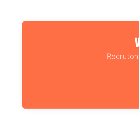
V
Recruton