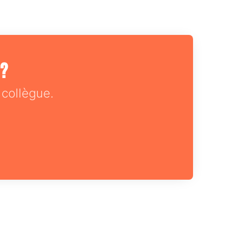
 ?
collègue.