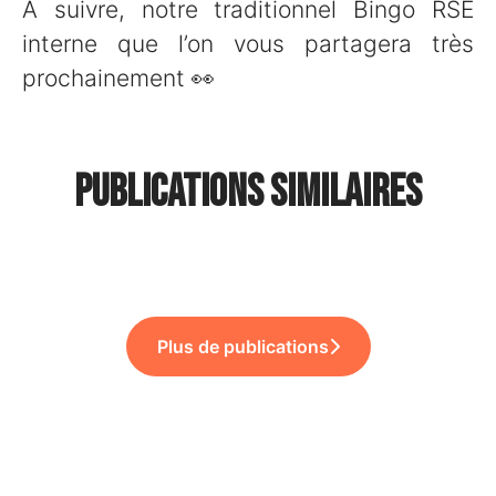
À suivre, notre traditionnel Bingo RSE
interne que l’on vous partagera très
prochainement 👀
🌱 Bingo RSE : un challenge
Publications similaires
🏆 Foodles primé pour son
annuel… et une soirée au
📸 Un nouveau shooting
Onboarding & Offboarding !
Fridge !
Gourmils !
Plus de publications