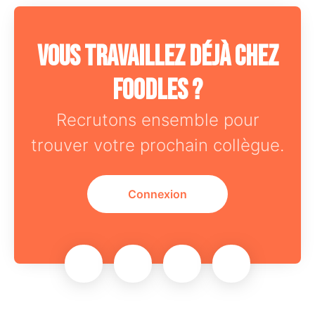
Vous travaillez déjà chez
Foodles ?
Recrutons ensemble pour
trouver votre prochain collègue.
Connexion