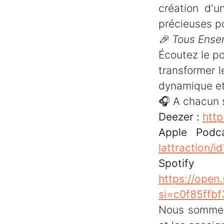
création d'u
précieuses po
🎉 Tous Ense
Écoutez le p
transformer l
dynamique et
🎧 A chacun 
Deezer :
htt
Apple Pod
lattraction
S
https://ope
si=c0f85ffb
Nous sommes 