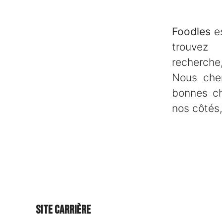
Foodles
es
trouve
recherche,
Nous che
bonnes ch
nos côtés,
Site carrière