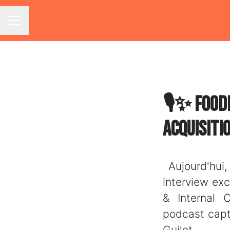
Menu carrière
🎙️✨ Food
Acquisiti
Aujourd'hui,
interview exc
& Internal 
podcast capti
Guilet.