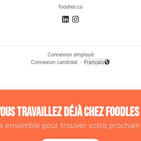
foodles.co
Connexion employé
Connexion candidat
·
Français
Changer la langue
ous travaillez déjà chez Foodles
s ensemble pour trouver votre prochain 