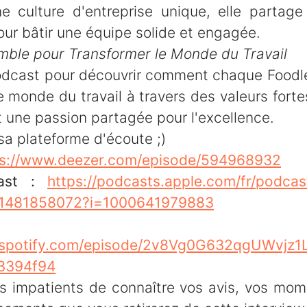
ne culture d'entreprise unique, elle partag
ur bâtir une équipe solide et engagée.
mble pour Transformer le Monde du Travail
odcast pour découvrir comment chaque Foodle
e monde du travail à travers des valeurs forte
 une passion partagée pour l'excellence.
sa plateforme d'écoute ;)
ps://www.deezer.com/episode/594968932
cast :
https://podcasts.apple.com/fr/podcast
/id1481858072?i=1000641979883
potify
n.spotify.com/episode/2v8Vg0G632qgUWvjz1
f3394f94
impatients de connaître vos avis, vos mom