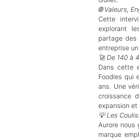
🌐 Valeurs, 
Cette inter
explorant l
partage des 
entreprise un 
🚀 De 140 à 4
Dans cette e
Foodles qui 
ans. Une vér
croissance 
expansion et 
💡 Les Couli
Aurore nous g
marque emplo