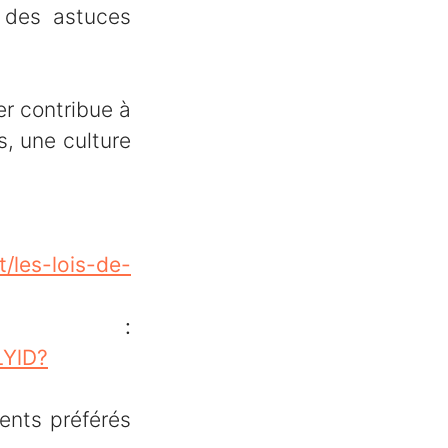
e des astuces
r contribue à
s, une culture
/les-lois-de-
 :
LYlD?
ents préférés