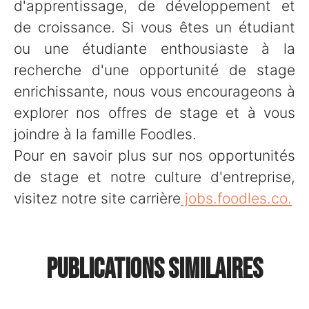
d'apprentissage, de développement et
de croissance. Si vous êtes un étudiant
ou une étudiante enthousiaste à la
recherche d'une opportunité de stage
enrichissante, nous vous encourageons à
explorer nos offres de stage et à vous
joindre à la famille Foodles.
Pour en savoir plus sur nos opportunités
de stage et notre culture d'entreprise,
visitez notre site carrière
jobs.foodles.co.
🌱 Bingo RSE : un challenge
Publications similaires
🏆 Foodles primé pour son
annuel… et une soirée au
📸 Un nouveau shooting
Onboarding & Offboarding !
Fridge !
Gourmils !