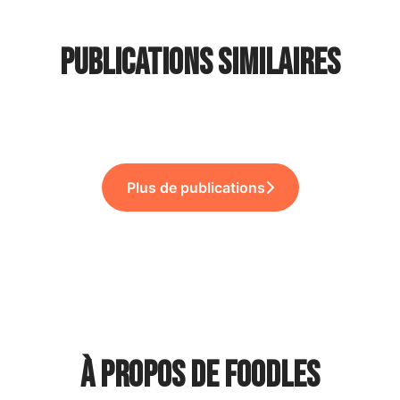
Publications similaires
boarding & Offboarding !
nuel… et une soirée au Fridge !
ils !
Plus de publications
À propos de Foodles