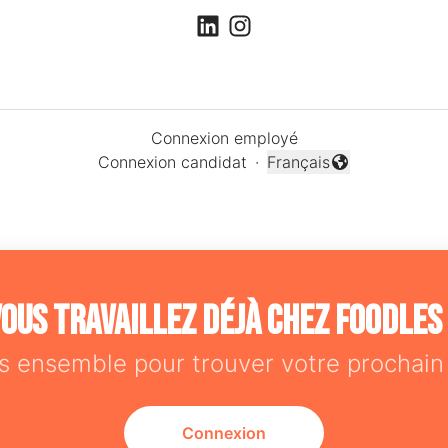
Connexion employé
Connexion candidat
·
Français
Changer la langue
ous travaillez déjà chez Foodles
s ensemble pour trouver votre prochain 
Connexion