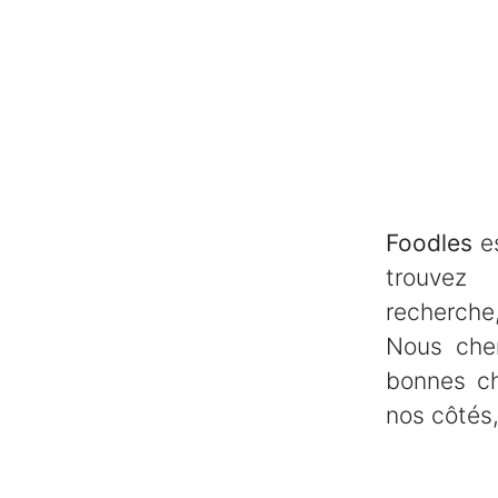
Foodles
es
trouve
recherche,
Nous che
bonnes ch
nos côtés,