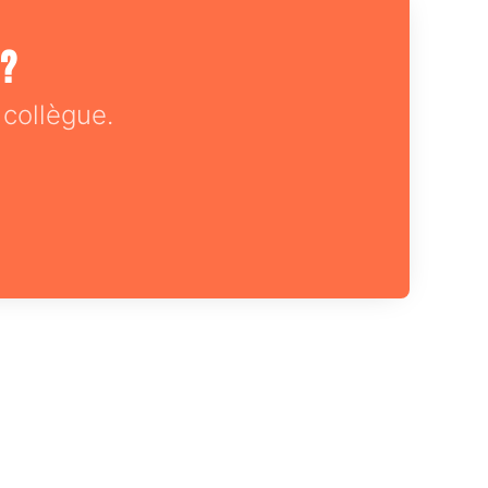
 ?
collègue.