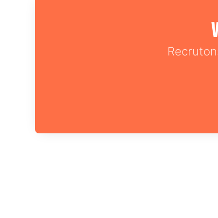
V
Recruton