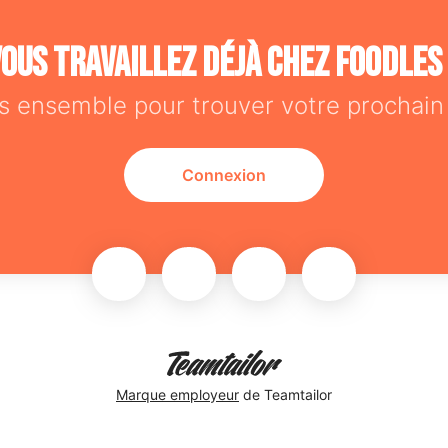
ous travaillez déjà chez Foodles
s ensemble pour trouver votre prochain 
Connexion
Marque employeur
de Teamtailor