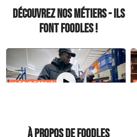
Découvrez nos métiers - Ils
font Foodles !
Ils font Foodles - Ep4
I
Nos préparateurs de commande
N
À propos de Foodles