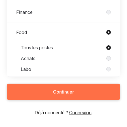
Finance
Food
Postes dans Food
Tous les postes
Achats
Labo
Produit
Qualité / Offre alimentaire
Continuer
R&D
Déjà connecté ?
Connexion
.
Marketing & Communication